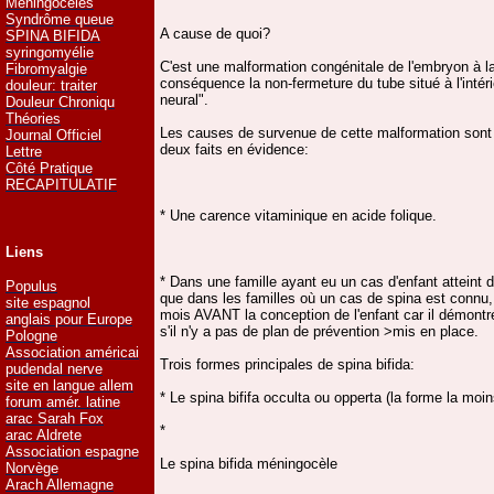
Méningocèles
Syndrôme queue
A cause de quoi?
SPINA BIFIDA
syringomyélie
C'est une malformation congénitale de l'embryon à l
Fibromyalgie
conséquence la non-fermeture du tube situé à l'intéri
douleur: traiter
neural".
Douleur Chroniqu
Théories
Les causes de survenue de cette malformation son
Journal Officiel
deux faits en évidence:
Lettre
Côté Pratique
RECAPITULATIF
* Une carence vitaminique en acide folique.
Liens
* Dans une famille ayant eu un cas d'enfant atteint de
Populus
que dans les familles où un cas de spina est connu
site espagnol
mois AVANT la conception de l'enfant car il démontr
anglais pour Europe
s'il n'y a pas de plan de prévention >mis en place.
Pologne
Association américai
Trois formes principales de spina bifida:
pudendal nerve
site en langue allem
* Le spina bififa occulta ou opperta (la forme la moi
forum amér. latine
arac Sarah Fox
*
arac Aldrete
Association espagne
Le spina bifida méningocèle
Norvège
Arach Allemagne