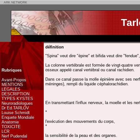
ARK NETWORK
Tar
définition
"Spina" veut dire "épine" et bifida veut dire "fendue"
La colonne vertébrale est formée de vingt-quatre ve
osseux appelé canal vertébral ou canal rachidien.
Rubriques
Dans ce canal passe la molle épinière avec ses nerfs
Avant-Propos
méninges), rempli du liquide céphalorachidien.
MENTIONS
LEGALES
DESCRIPTION
TYPES KYSTES
En transmettant l'influx nerveux, la moelle et les ne
Neuroradiologues
Dr Ed.TARLOV
*
Louise Schmidt
Enquete Mondiale
l'exécution des mouvements du corps,
Anatomie
*
TOXICITE
LCR
la sensibilité de la peau et des organes.
Nerf Pudendal